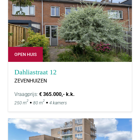
OPEN HUIS
Dahliastraat 12
ZEVENHUIZEN
Vraagprijs:
€ 365.000,- k.k.
2
2
250 m
80 m
4 kamers