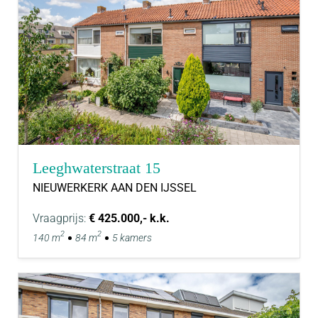
Leeghwaterstraat 15
NIEUWERKERK AAN DEN IJSSEL
Vraagprijs:
€ 425.000,- k.k.
2
2
140 m
84 m
5 kamers