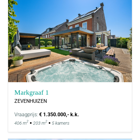
Markgraaf 1
ZEVENHUIZEN
Vraagprijs:
€ 1.350.000,- k.k.
2
2
406 m
203 m
5 kamers