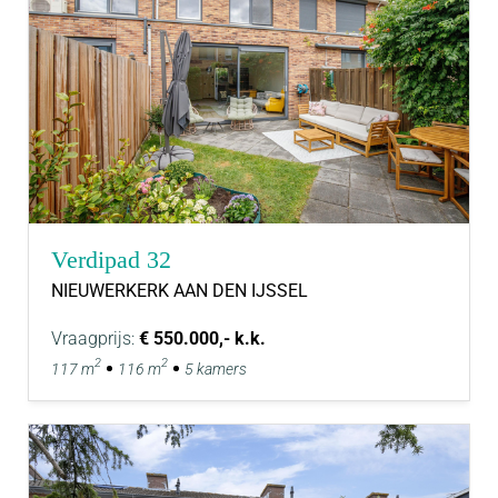
Verdipad 32
NIEUWERKERK AAN DEN IJSSEL
Vraagprijs:
€ 550.000,- k.k.
2
2
117 m
116 m
5 kamers