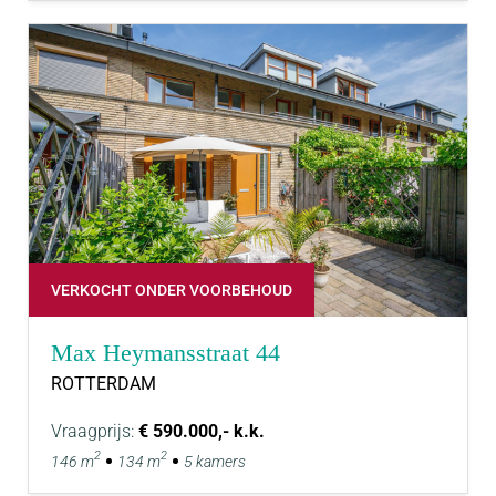
VERKOCHT ONDER VOORBEHOUD
Max Heymansstraat 44
ROTTERDAM
Vraagprijs:
€ 590.000,- k.k.
2
2
146 m
134 m
5 kamers