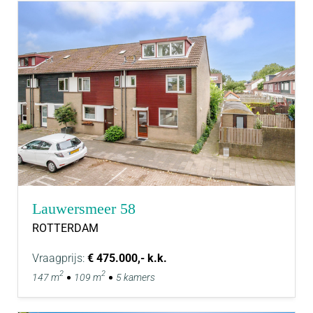
Lauwersmeer 58
ROTTERDAM
Vraagprijs:
€ 475.000,- k.k.
2
2
147 m
109 m
5 kamers