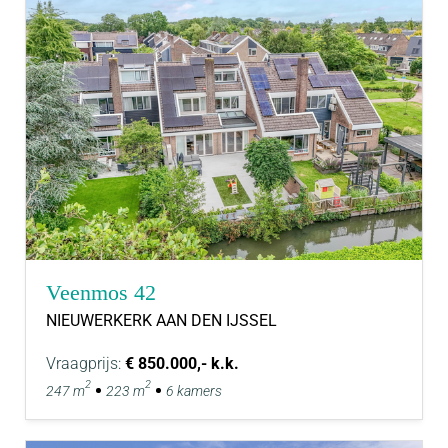
Veenmos 42
NIEUWERKERK AAN DEN IJSSEL
Vraagprijs:
€ 850.000,- k.k.
2
2
247 m
223 m
6 kamers