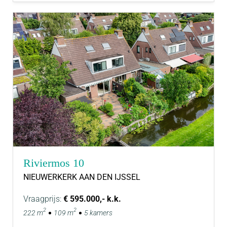
Riviermos 10
NIEUWERKERK AAN DEN IJSSEL
Vraagprijs:
€ 595.000,- k.k.
2
2
222 m
109 m
5 kamers