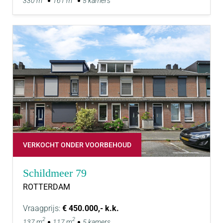
330 m
161 m
5 kamers
VERKOCHT ONDER VOORBEHOUD
Schildmeer 79
ROTTERDAM
Vraagprijs:
€ 450.000,- k.k.
2
2
137 m
117 m
5 kamers