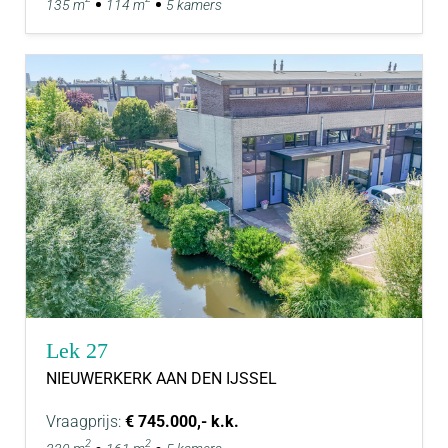
135 m
114 m
5 kamers
Lek 27
NIEUWERKERK AAN DEN IJSSEL
Vraagprijs:
€ 745.000,- k.k.
2
2