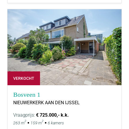
VERKOCHT
Bosveen 1
NIEUWERKERK AAN DEN IJSSEL
Vraagprijs:
€ 725.000,- k.k.
2
2
263 m
159 m
6 kamers