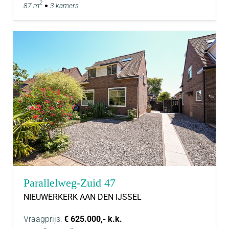
2
87 m
3 kamers
Parallelweg-Zuid 47
NIEUWERKERK AAN DEN IJSSEL
Vraagprijs:
€ 625.000,- k.k.