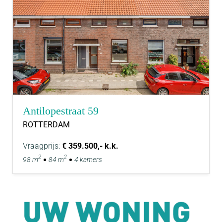
Antilopestraat 59
ROTTERDAM
Vraagprijs:
€ 359.500,- k.k.
2
2
98 m
84 m
4 kamers