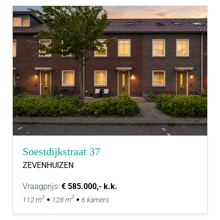
Soestdijkstraat 37
ZEVENHUIZEN
Vraagprijs:
€ 585.000,- k.k.
2
2
112 m
128 m
6 kamers