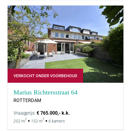
VERKOCHT ONDER VOORBEHOUD
Marius Richtersstraat 64
ROTTERDAM
Vraagprijs:
€ 765.000,- k.k.
2
2
252 m
152 m
6 kamers