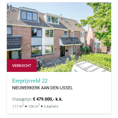
VERKOCHT
Ereprijsveld 22
NIEUWERKERK AAN DEN IJSSEL
Vraagprijs:
€ 479.000,- k.k.
2
2
117 m
106 m
5 kamers