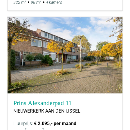
2
2
322 m
98 m
4 kamers
Prins Alexanderpad 11
NIEUWERKERK AAN DEN IJSSEL
Huurprijs:
€ 2.095,- per maand
2
2