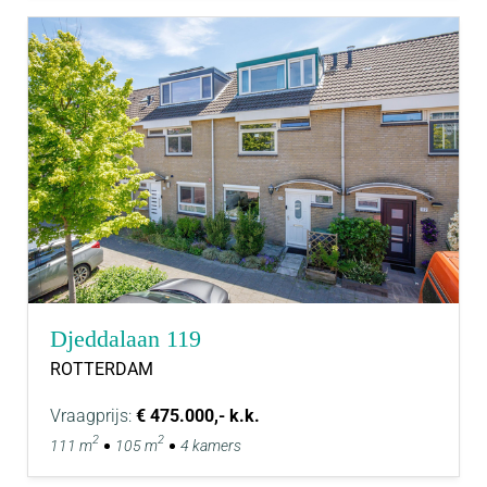
Djeddalaan 119
ROTTERDAM
Vraagprijs:
€ 475.000,- k.k.
2
2
111 m
105 m
4 kamers