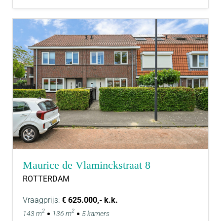
Maurice de Vlaminckstraat 8
ROTTERDAM
Vraagprijs:
€ 625.000,- k.k.
2
2
143 m
136 m
5 kamers