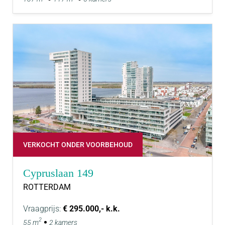
VERKOCHT ONDER VOORBEHOUD
Cypruslaan 149
ROTTERDAM
Vraagprijs:
€ 295.000,- k.k.
2
55 m
2 kamers