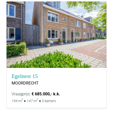
Egelnest 15
MOORDRECHT
Vraagprijs:
€ 685.000,- k.k.
2
2
194 m
147 m
5 kamers