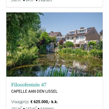
246 m
84 m
5 kamers
Filosofentuin 47
CAPELLE AAN DEN IJSSEL
Vraagprijs:
€ 625.000,- k.k.
2
2
191 m
155 m
6 kamers