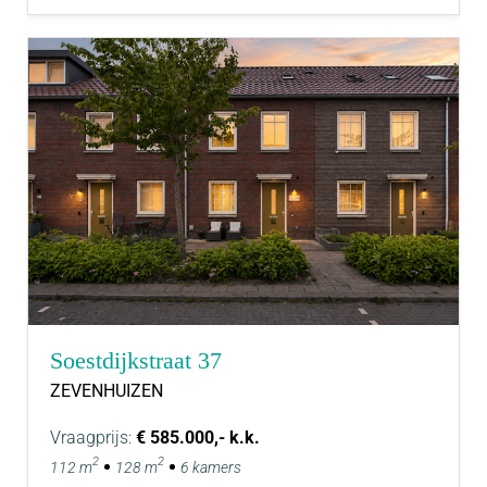
Soestdijkstraat 37
ZEVENHUIZEN
Vraagprijs:
€ 585.000,- k.k.
2
2
112 m
128 m
6 kamers