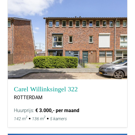
Carel Willinksingel 322
ROTTERDAM
Huurprijs:
€ 3.000,- per maand
2
2
142 m
136 m
5 kamers