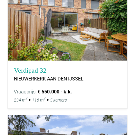
Verdipad 32
NIEUWERKERK AAN DEN IJSSEL
Vraagprijs:
€ 550.000,- k.k.
2
2
234 m
116 m
5 kamers