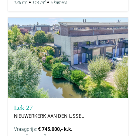
2
2
135 m
114 m
5 kamers
Lek 27
NIEUWERKERK AAN DEN IJSSEL
Vraagprijs:
€ 745.000,- k.k.
2
2