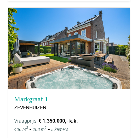
Markgraaf 1
ZEVENHUIZEN
Vraagprijs:
€ 1.350.000,- k.k.
2
2
406 m
203 m
5 kamers