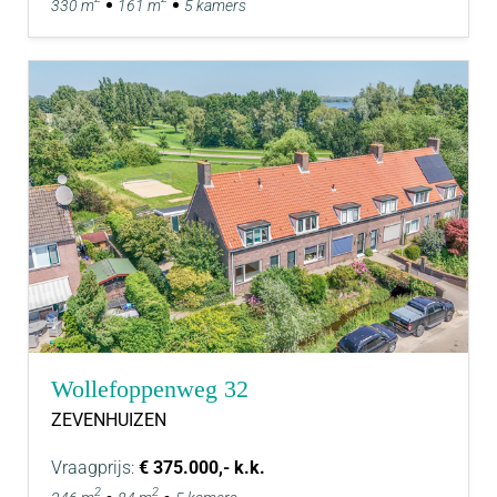
330 m
161 m
5 kamers
Wollefoppenweg 32
ZEVENHUIZEN
Vraagprijs:
€ 375.000,- k.k.
2
2