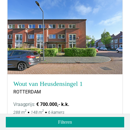
Wout van Heusdensingel 1
ROTTERDAM
Vraagprijs:
€ 700.000,- k.k.
2
2
288 m
148 m
6 kamers
Filteren