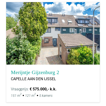
Merijntje Gijzenburg 2
CAPELLE AAN DEN IJSSEL
Vraagprijs:
€ 575.000,- k.k.
2
2
151 m
121 m
5 kamers