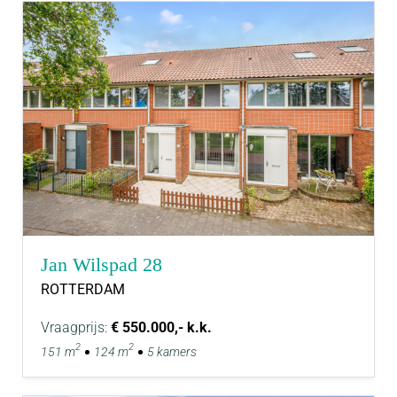
Jan Wilspad 28
ROTTERDAM
Vraagprijs:
€ 550.000,- k.k.
2
2
151 m
124 m
5 kamers