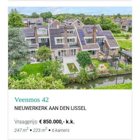
Veenmos 42
NIEUWERKERK AAN DEN IJSSEL
Vraagprijs:
€ 850.000,- k.k.
2
2
247 m
223 m
6 kamers