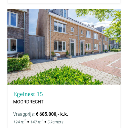
Egelnest 15
MOORDRECHT
Vraagprijs:
€ 685.000,- k.k.
2
2
194 m
147 m
5 kamers