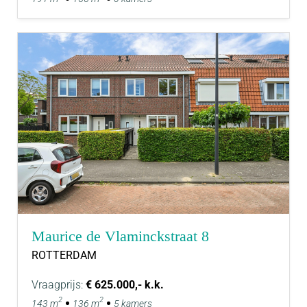
Maurice de Vlaminckstraat 8
ROTTERDAM
Vraagprijs:
€ 625.000,- k.k.
2
2
143 m
136 m
5 kamers