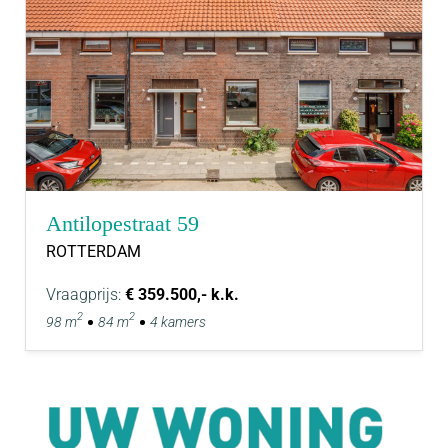
Antilopestraat 59
ROTTERDAM
Vraagprijs:
€ 359.500,- k.k.
2
2
98 m
84 m
4 kamers