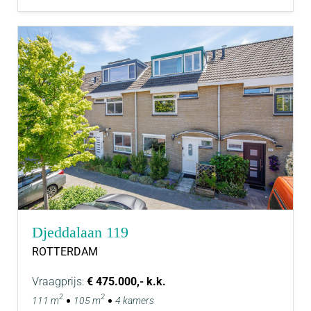
Djeddalaan 119
ROTTERDAM
Vraagprijs:
€ 475.000,- k.k.
2
2
111 m
105 m
4 kamers