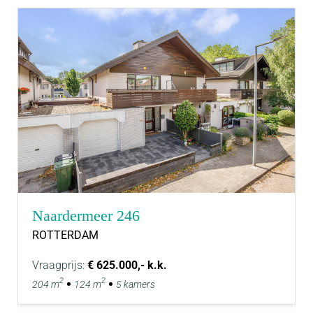
Naardermeer 246
ROTTERDAM
Vraagprijs:
€ 625.000,- k.k.
2
2
204 m
124 m
5 kamers