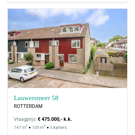
Lauwersmeer 58
ROTTERDAM
Vraagprijs:
€ 475.000,- k.k.
2
2
147 m
109 m
5 kamers