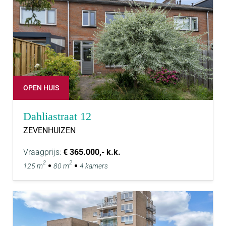
OPEN HUIS
Dahliastraat 12
ZEVENHUIZEN
Vraagprijs:
€ 365.000,- k.k.
2
2
125 m
80 m
4 kamers