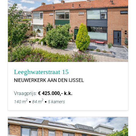
Leeghwaterstraat 15
NIEUWERKERK AAN DEN IJSSEL
Vraagprijs:
€ 425.000,- k.k.
2
2
140 m
84 m
5 kamers