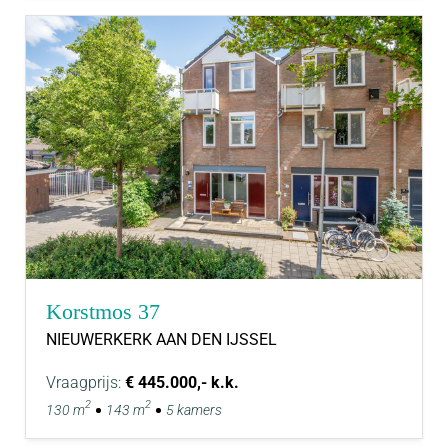
Korstmos 37
NIEUWERKERK AAN DEN IJSSEL
Vraagprijs:
€ 445.000,- k.k.
2
2
130 m
143 m
5 kamers